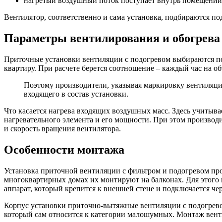
нагретый воздушный поток поступает внутрь
помещений
Вентилятор, соответственно и сама установка, подбираются под
Параметры вентилирования и обогрева
Приточные установки вентиляции с подогревом
выбираются по
квартиру
. При расчете берется соотношение – каждый час на о
Поэтому производители, указывая маркировку
вентиляц
входящего в состав установки.
Что касается
нагрева
входящих воздушных масс. Здесь учитывае
нагревательного элемента и его мощности. При этом произво
и скорость вращения вентилятора.
Особенности монтажа
Установка
приточной вентиляции с фильтром и подогревом
про
многоквартирных домах их монтируют на балконах. Для этого п
аппарат, который крепится к внешней стене и подключается ч
Корпус установки
приточно-вытяжные вентиляции с подогрев
который сам относится к категории малошумных.
Монтаж
вент