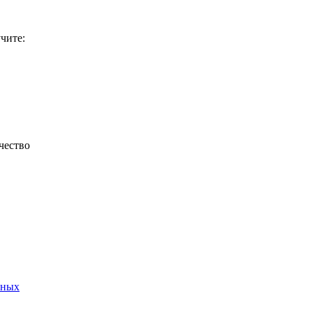
чите:
чество
нных