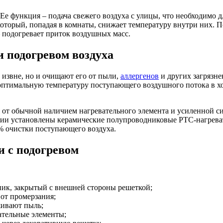
 Ее функция – подача свежего
воздуха
с улицы, что необходимо 
оторый, попадая в комнаты, снижает температуру внутри них. 
– подогревает
приток
воздушных масс.
 подогревом воздуха
 извне, но и очищают его от пыли,
аллергенов
и других загрязне
птимальную температуру поступающего воздушного потока в хол
 от обычной наличием нагревательного элемента и усиленной
кции установлены керамические полупроводниковые РТС-нагрева
% очистки поступающего воздуха.
 с подогревом
рник, закрытый с внешней стороны решеткой;
 от промерзания;
живают пыль;
ательные элементы;