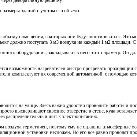
через декоративную решетку.
 размеры зданий с учетом его объема.
 объему помещения, в которых они будут монтироваться. Это мо
бъект должно поступать 3 м
3
воздуха на каждый 1 м
2
площади. С 
ионного
оборудования, закладывают в него этот параметр. Он до
тся возможность нагревателей быстро прогревать проходящий ск
дители комплектуют их современной автоматикой, с помощью ко
водится на улице. Здесь важно удобство проводить работы и п
росто высверливают сквозное отверстие в стене, куда вставляе
ерез распределительный щит к электропитанию.
ом воздуха
герметичен, поэтому ему не страшны атмосферные оса
иляционной установки несложен. Но его все равно проводят про