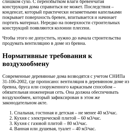
слишком сухо. С переизбытком влаги
бревенчатая
конструкция дома справиться не может. Последствия –
конденсат, который практически незаметными капельками
покрывает поверхность бревен, впитывается и начинает
портить материал. Нередко на поверхности строительных
конструкций появляются колонии плесени.
Чтобы этого не допустить, нужно до начала строительства
продумать
вентиляцию в доме из бревна
.
Нормативные требования к
воздухообмену
Современные деревянные дома возводятся с учетом СНИПа
31-106-2002, где прописано:
вентиляция в деревянном доме из
бревна
, бруса или сооруженного каркасным способом –
обязательная инженерная сеть. Она должна обеспечивать
воздухообмен, который зафиксирован в этом же
законодательном акте.
Спальная, гостиная и детская – не менее 40 м
3
/час.
Кухня
с электрической плитой – 60 м
3
/час.
Кухня с газовой плитой – 80 м
3
/час.
Ванная или душевая, туалет – 40 м
3
/час.