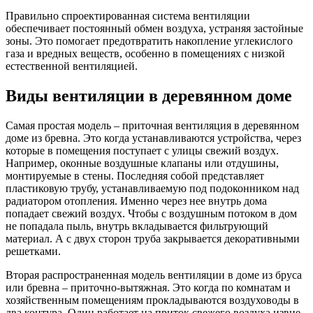
Правильно спроектированная система вентиляции
обеспечивает постоянный обмен воздуха, устраняя застойные
зоны. Это помогает предотвратить накопление углекислого
газа и вредных веществ, особенно в помещениях с низкой
естественной вентиляцией.
Виды вентиляции в деревянном доме
Самая простая модель –
приточная вентиляция в деревянном
доме из бревна
. Это когда устанавливаются устройства, через
которые в помещения поступает с улицы свежий воздух.
Например, оконные воздушные клапаны или отдушины,
монтируемые в стены. Последняя собой представляет
пластиковую трубу, устанавливаемую под подоконником над
радиатором отопления. Именно через нее внутрь дома
попадает свежий воздух. Чтобы с воздушным потоком в дом
не попадала пыль, внутрь вкладывается фильтрующий
материал. А с двух сторон труба закрывается декоративными
решетками.
Вторая распространенная модель
вентиляции в доме из бруса
или бревна – приточно-
вытяжная
. Это когда по комнатам и
хозяйственным помещениям прокладываются
воздуховоды
в
два контура. Один работает на приток свежего воздуха извне,