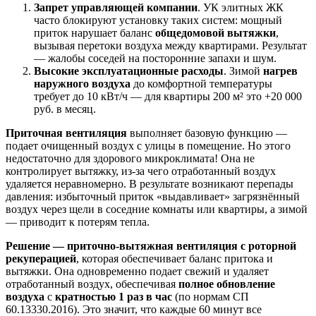
Запрет управляющей компании
. УК элитных ЖК
часто блокируют установку таких систем: мощный
приток нарушает баланс
общедомовой вытяжки
,
вызывая перетоки воздуха между квартирами. Результат
— жалобы соседей на посторонние запахи и шум.
Высокие эксплуатационные расходы
. Зимой
нагрев
наружного воздуха
до комфортной
температуры
требует до 10 кВт/ч — для квартиры 200 м² это +20 000
руб. в месяц.
Приточная вентиляция
выполняет базовую функцию —
подает очищенный воздух с улицы в помещение. Но этого
недостаточно для
здорового микроклимата! Она не
контролирует вытяжку, из-за чего отработанный воздух
удаляется неравномерно. В результате возникают перепады
давления: избыточный приток «выдавливает» загрязнённый
воздух через щели в соседние комнаты или квартиры, а зимой
— приводит к потерям тепла.
Решение
— приточно-вытяжная вентиляция с роторной
рекуперацией
, которая обеспечивает баланс притока и
вытяжки. Она одновременно подает свежий и удаляет
отработанный воздух, обеспечивая
полное обновление
воздуха
с
кратностью 1 раз в час
(по нормам СП
60.13330.2016). Это значит, что каждые 60 минут все