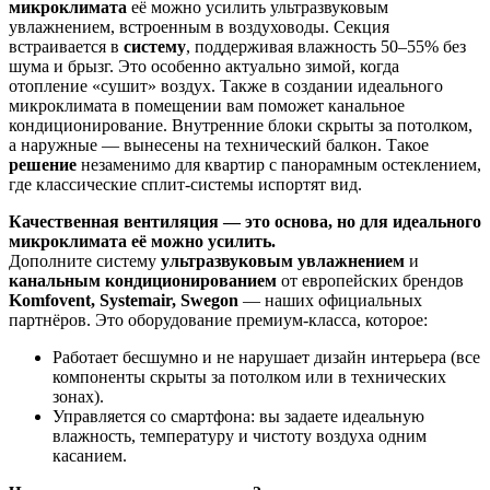
микроклимата
её можно усилить ультразвуковым
увлажнением, встроенным в воздуховоды. Секция
встраивается в
систему
, поддерживая влажность 50–55% без
шума и брызг. Это особенно актуально зимой, когда
отопление «сушит»
воздух
. Также в создании идеального
микроклимата в
помещении
вам поможет канальное
кондиционирование.
Внутренние
блоки скрыты за
потолком
,
а
наружные
— вынесены на технический балкон. Такое
решение
незаменимо для квартир с панорамным остеклением,
где классические сплит-системы испортят вид.
Качественная вентиляция — это основа, но для идеального
микроклимата её можно усилить.
Дополните систему
ультразвуковым увлажнением
и
канальным кондиционированием
от европейских брендов
Komfovent, Systemair, Swegоn
— наших официальных
партнёров. Это оборудование премиум-класса, которое:
Работает бесшумно и не нарушает дизайн интерьера (все
компоненты скрыты за потолком или в технических
зонах).
Управляется со смартфона: вы задаете идеальную
влажность, температуру и чистоту воздуха одним
касанием.