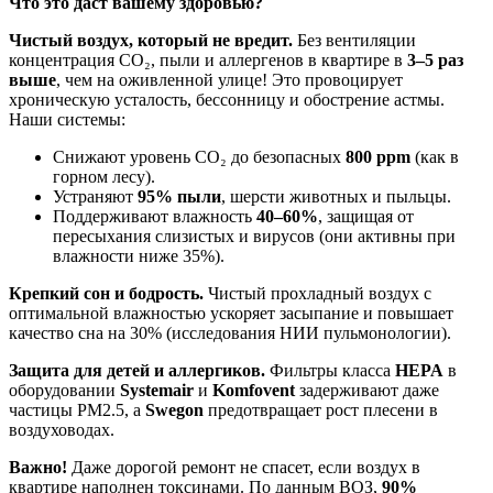
Что это даст вашему здоровью?
Чистый воздух, который не вредит.
Без вентиляции
концентрация CO₂, пыли и аллергенов в квартире в
3–5 раз
выше
, чем на оживленной улице! Это провоцирует
хроническую усталость, бессонницу и обострение астмы.
Наши системы:
Снижают уровень CO₂ до безопасных
800 ppm
(как в
горном лесу).
Устраняют
95% пыли
, шерсти животных и пыльцы.
Поддерживают влажность
40–60%
, защищая от
пересыхания слизистых и вирусов (они активны при
влажности ниже 35%).
Крепкий сон и бодрость.
Чистый прохладный воздух с
оптимальной влажностью ускоряет засыпание и повышает
качество сна на 30% (исследования НИИ пульмонологии).
Защита для детей и аллергиков.
Фильтры класса
HEPA
в
оборудовании
Systemair
и
Komfovent
задерживают даже
частицы PM2.5, а
Swegоn
предотвращает рост плесени в
воздуховодах.
Важно!
Даже дорогой ремонт не спасет, если воздух в
квартире наполнен токсинами. По данным ВОЗ,
90%